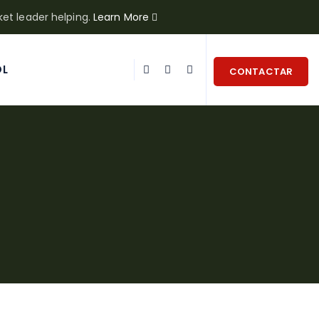
ket leader helping.
Learn More
OL
CONTACTAR