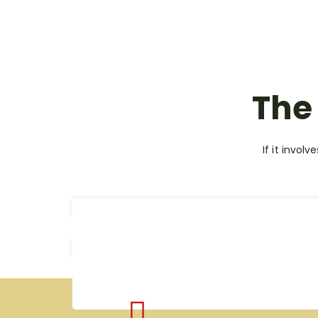
The
If it invol