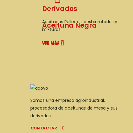
Derivados
Aceitunas Rellenas, deshidratadas y
Aceituna Negra
mixturas.
VER MÁS
VER MÁS
Somos una empresa agroindustrial,
procesadora de aceitunas de mesa y sus
derivados.
CONTACTAR