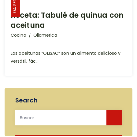
04 SEP 2023
Receta: Tabulé de quinua con
aceituna
Author
Cocina
Oliamerica
Las aceitunas “OLISAC” son un alimento delicioso y
versátil, fác...
Search
Buscar: