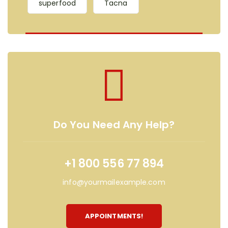
superfood
Tacna
Do You Need Any Help?
+1 800 556 77 894
info@yourmailexample.com
APPOINTMENTS!